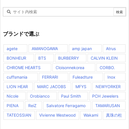
ブランドで選ぶ
agete
AMANOGAWA
amp japan
Atrus
BONHEUR
BTS
BURBERRY
CALVIN KLEIN
CHROME HEARTS
Cloisonnekorea
CORBO.
cuffsmania
FERRARI
Fuleadture
Inox
LION HEAR
MARC JACOBS
MFYS
NEWYORKER
Nicole
Orobianco
Paul Smith
PCH Jewelers
PIENA
ReiZ
Salvatore Ferragamo
TAMARUSAN
TATEOSSIAN
Vivienne Westwood
Wakami
真珠の杜