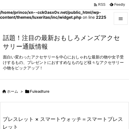

Feedly
RSS
Warning
: Undefined array key "WP_Widget_Recent_Comments" in
/home/princo/xn--cck0asx0v.net/public_html/wp-
content/themes/luxeritas/inc/widget.php
on line
2225


メニュ
話題！注目の最新おもしろメンズアクセ

サリー通販情報
サイド
面白い変わったアクセサリーを中心におしゃれな最新の物や女子受

けするもの、プレゼントにおすすめなものなど様々なアクセサリー
前へ
小物をピックアップ！

次へ


ホーム
>

Fuleadture
検索
ブレスレット × スマートウォッチ＝スマートブレス
レット